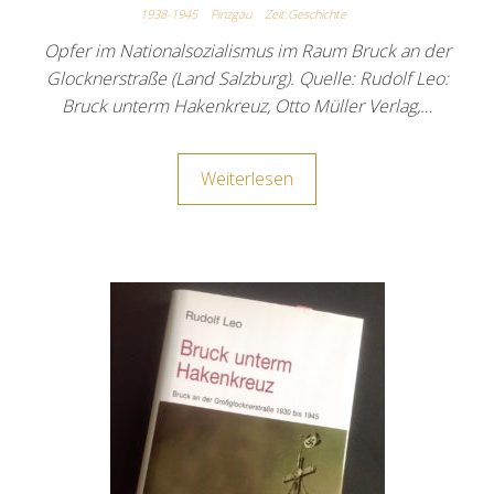
1938-1945
Pinzgau
Zeit.Geschichte
Opfer im Nationalsozialismus im Raum Bruck an der
Glocknerstraße (Land Salzburg). Quelle: Rudolf Leo:
Bruck unterm Hakenkreuz, Otto Müller Verlag,…
Weiterlesen