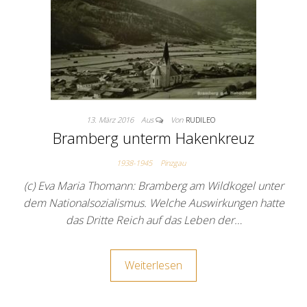
13. März 2016
Aus
Von
RUDILEO
Bramberg unterm Hakenkreuz
1938-1945
Pinzgau
(c) Eva Maria Thomann: Bramberg am Wildkogel unter
dem Nationalsozialismus. Welche Auswirkungen hatte
das Dritte Reich auf das Leben der…
Weiterlesen