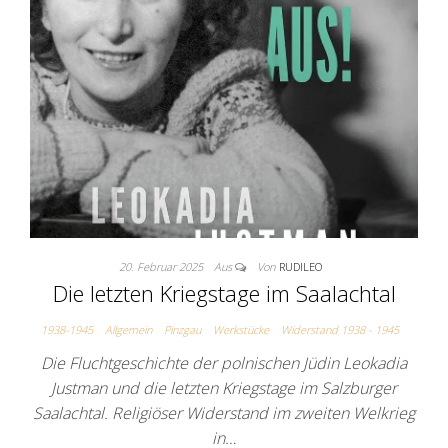
20. Februar 2025
Aus
Von
RUDILEO
Die letzten Kriegstage im Saalachtal
1938-1945
Allgemein
Pinzgau
Werkstücke
Widerstand 1938 - 1945
Die Fluchtgeschichte der polnischen Jüdin Leokadia
Justman und die letzten Kriegstage im Salzburger
Saalachtal. Religiöser Widerstand im zweiten Welkrieg
in…