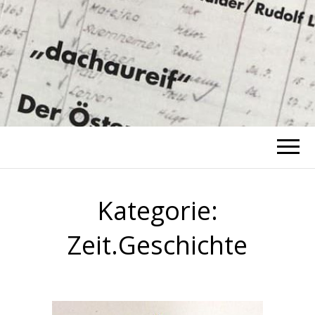
ZEIT-
zeit-geschichte
GESCHICHTE
RUDOLF LEO
Kategorie:
Zeit.Geschichte