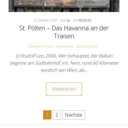
6. Oktober 2016
Aus
Von
RUDILEO
St. Pölten – Das Havanna an der
Traisen
Beiträge & Artikel
Historisches
Zeit.Geschichte
(c) Rudolf Leo, 2006. Wer behauptet, der Balkan
beginne am Südbahnhof, irrt. Nein, rund 60 Kilometer
westlich von Wien, als…
Weiterlesen
Seitennummerierung der Beit
1
2
Nächste