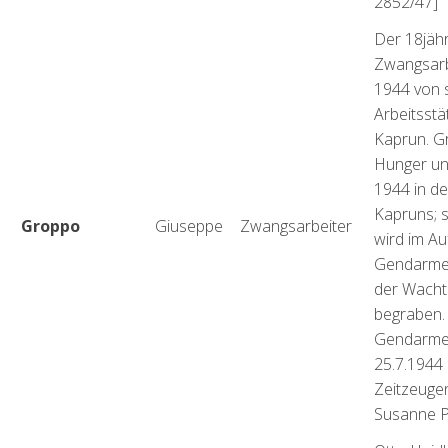
2852/47]
Der 18jähr
Zwangsarbe
1944 von 
Arbeitsstä
Kaprun. Gr
Hunger und
1944 in d
Kapruns; 
Groppo
Giuseppe
Zwangsarbeiter
wird im Au
Gendarmer
der Wacht
begraben.
Gendarme
25.7.1944
Zeitzeuge
Susanne P