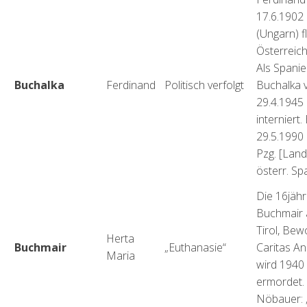
17.6.1902
(Ungarn) f
Österreic
Als Spani
Buchalka
Ferdinand
Politisch verfolgt
Buchalka 
29.4.1945
interniert
29.5.1990 
Pzg. [Land
österr. S
Die 16jähr
Buchmair 
Tirol, Bew
Herta
Buchmair
„Euthanasie“
Caritas Ans
Maria
wird 1940
ermordet. 
Nöbauer: „