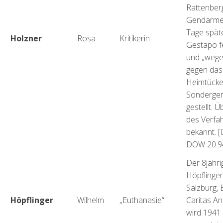
Rattenberg
Gendarmer
Tage späte
Holzner
Rosa
Kritikerin
Gestapo 
und „wege
gegen das
Heimtücke
Sondergeri
gestellt. 
des Verfah
bekannt. 
DÖW 20.9
Der 8jähri
Höpflinger
Salzburg,
Höpflinger
Wilhelm
„Euthanasie“
Caritas Ans
wird 1941