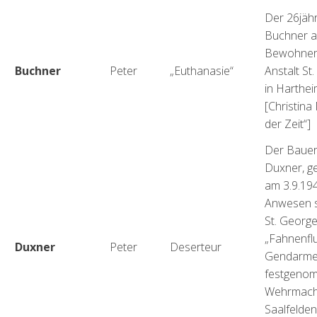
Der 26jähr
Buchner a
Bewohner 
Buchner
Peter
„Euthanasie“
Anstalt St
in Harthe
[Christina
der Zeit“]
Der Bauer
Duxner, ge
am 3.9.19
Anwesen s
St. Georg
„Fahnenflu
Duxner
Peter
Deserteur
Gendarme
festgenom
Wehrmacht
Saalfelde