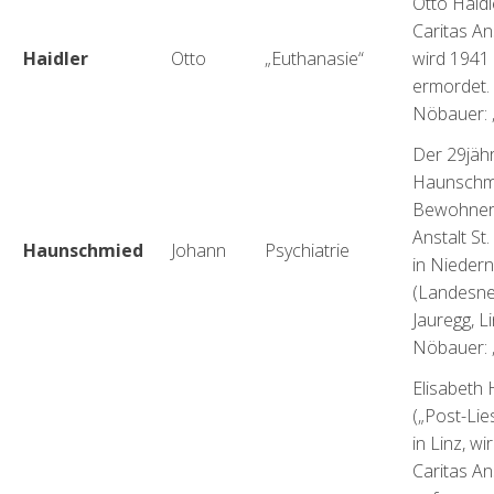
Otto Haid
Caritas Ans
Haidler
Otto
„Euthanasie“
wird 1941
ermordet. 
Nöbauer: „
Der 29jäh
Haunschmi
Bewohner 
Anstalt St.
Haunschmied
Johann
Psychiatrie
in Niedern
(Landesne
Jauregg, Li
Nöbauer: „
Elisabeth
(„Post-Lies
in Linz, wi
Caritas An