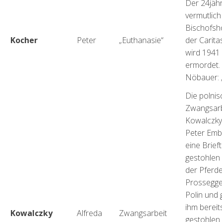
Der 24jähr
vermutlich
Bischofsh
Kocher
Peter
„Euthanasie“
der Carita
wird 1941
ermordet. 
Nöbauer: „
Die polnis
Zwangsarb
Kowalczky
Peter Emb
eine Brie
gestohlen
der Pferd
Prossegger
Polin und 
ihm bereits
Kowalczky
Alfreda
Zwangsarbeit
gestohlen 