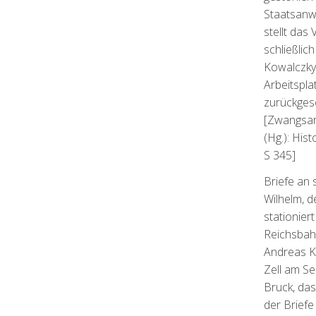
Staatsanw
stellt das
schließlich
Kowalczky 
Arbeitspla
zurückgesc
[Zwangsarb
(Hg.): His
S 345]
Briefe an
Wilhelm, d
stationier
Reichsba
Andreas K
Zell am Se
Bruck, das
der Briefe 