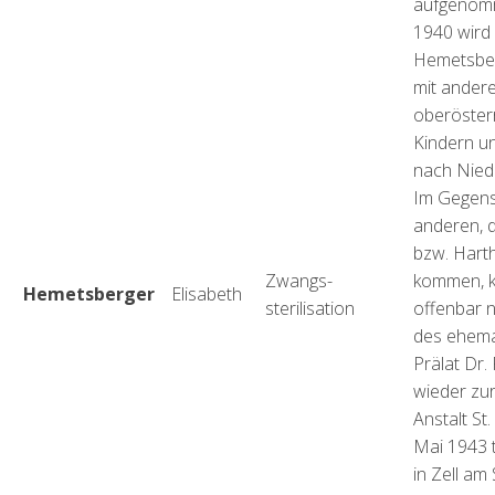
aufgenomm
1940 wird 
Hemetsbe
mit ander
oberöster
Kindern un
nach Nied
Im Gegens
anderen, d
bzw. Hart
Zwangs-
kommen, k
Hemetsberger
Elisabeth
sterilisation
offenbar n
des ehemal
Prälat Dr. 
wieder zur
Anstalt St
Mai 1943 t
in Zell am 