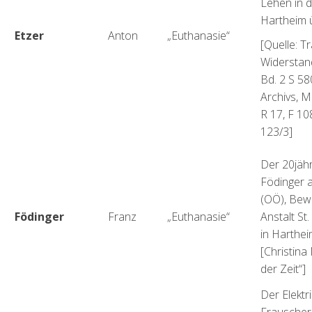
Lehen in d
Hartheim ü
Etzer
Anton
„Euthanasie“
[Quelle: T
Widerstan
Bd. 2 S 58
Archivs, M
R 17, F 1
123/3]
Der 20jäh
Födinger a
(OÖ), Bew
Födinger
Franz
„Euthanasie“
Anstalt St
in Harthe
[Christina
der Zeit“]
Der Elektr