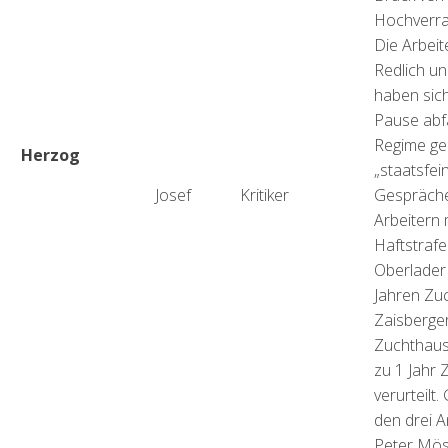
Hochverra
Die Arbeit
Redlich un
haben sic
Pause abfä
Regime ge
Herzog
„staatsfei
Josef
Kritiker
Gespräche
Arbeitern 
Haftstrafe
Oberlader
Jahren Zu
Zaisberger
Zuchthaus
zu 1 Jahr
verurteilt
den drei A
Peter Mös