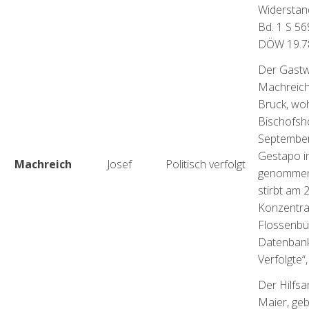
Widerstan
Bd. 1 S 56
DÖW 19.78
Der Gastwi
Machreich,
Bruck, woh
Bischofsho
September
Gestapo in
Machreich
Josef
Politisch verfolgt
genommen
stirbt am 
Konzentra
Flossenbü
Datenbank 
Verfolgte“
Der Hilfsa
Maier, geb