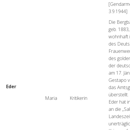
[Gendarme
3.9.1944]
Die Bergb
geb. 1883,
wohnhaft i
des Deut
Frauenwer
des golde
der deuts
am 17. Jä
Gestapo ve
Eder
das Amtsg
überstellt
Maria
Kritikerin
Eder hat i
an die „Sa
Landeszei
unerträgl