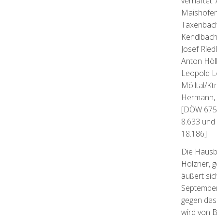
verhaftet:
Maishofen;
Taxenbach
Kendlbach
Josef Ried
Anton Höll
Leopold Lös
Mölltal/Kt
Hermann, 
[DÖW 675
8.633 und
18.186]
Die Hausb
Holzner, g
äußert sic
September
gegen das
wird von 