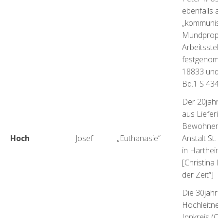
ebenfalls
„kommunis
Mundprop
Arbeitsstel
festgeno
18833 und
Bd.1 S 434
Der 20jäh
aus Lieferi
Bewohner 
Hoch
Josef
„Euthanasie“
Anstalt St
in Harthe
[Christina
der Zeit“]
Die 30jäh
Hochleitne
Innkreis 