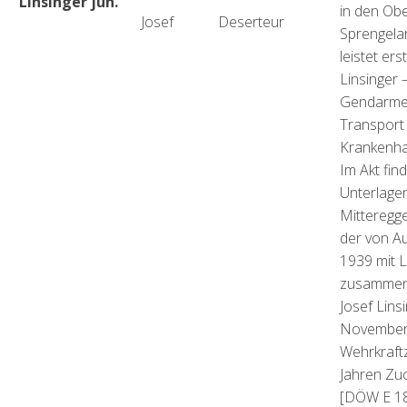
Linsinger jun.
in den Obe
Josef
Deserteur
Sprengelar
leistet ers
Linsinger 
Gendarmeri
Transport 
Krankenha
Im Akt fin
Unterlage
Mitteregge
der von A
1939 mit L
zusammen 
Josef Lins
November
Wehrkraft
Jahren Zuc
[DÖW E 18