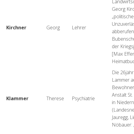
Landwirts
Georg Kir
„politische
Unzuverläs
Kirchner
Georg
Lehrer
abberufen;
Bubenschu
der Kriegsj
[Max Effe
Heimatbuc
Die 26jäh
Lammer au
Bewohneri
Anstalt St.
Klammer
Therese
Psychiatrie
in Niedern
(Landesne
Jauregg, Li
Nöbauer: „