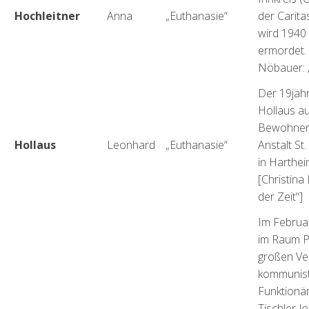
Hochleitner
Anna
„Euthanasie“
der Carita
wird 1940
ermordet. 
Nöbauer: „
Der 19jäh
Hollaus au
Bewohner 
Hollaus
Leonhard
„Euthanasie“
Anstalt St
in Harthe
[Christina
der Zeit“]
Im Februa
im Raum P
großen Ve
kommunist
Funktionä
Tischler Jo