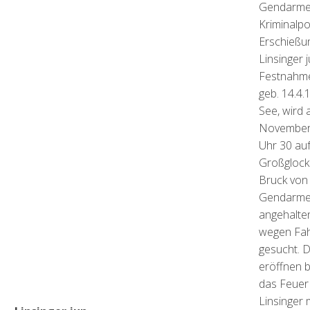
Gendarmer
Kriminalpo
Erschießu
Linsinger j
Festnahme:
geb. 14.4.
See, wird 
November
Uhr 30 auf
Großglock
Bruck von 
Gendarmer
angehalten
wegen Fah
gesucht. 
eröffnen 
das Feuer
Linsinger 