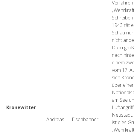
Verfahren
„Wehrkraft
Schreiben
1943 rät e
Schau nur
nicht ande
Du in gr
nach hint
einem zwe
vom 17. A
sich Krone
über eine
Nationalsoz
am See un
Kronewitter
Luftangrif
Neustadt. 
Andreas
Eisenbahner
ist dies G
„Wehrkraf