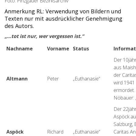
Foto: Pinzgauer Bezirksarchiv
Anmerkung RL: Verwendung von Bildern und
Texten nur mit ausdrücklicher Genehmigung
des Autors.
„…tot ist nur, wer vergessen ist.“
Nachname
Vorname
Status
Informat
Der 10jäh
aus Maish
der Carita
Altmann
Peter
„Euthanasie“
wird 1941
ermordet. 
Nöbauer: „
Der 22jähr
Aspöck au
Salzburg,
Aspöck
Richard
„Euthanasie“
Caritas Ans