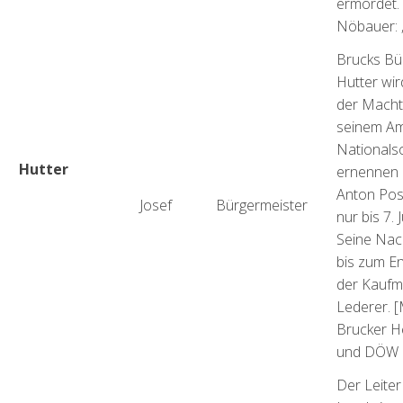
ermordet. 
Nöbauer: „
Brucks Bü
Hutter wi
der Mach
seinem Am
Nationalso
Hutter
ernennen 
Anton Pos
Josef
Bürgermeister
nur bis 7. 
Seine Nac
bis zum E
der Kaufm
Lederer. [
Brucker H
und DÖW 2
Der Leiter