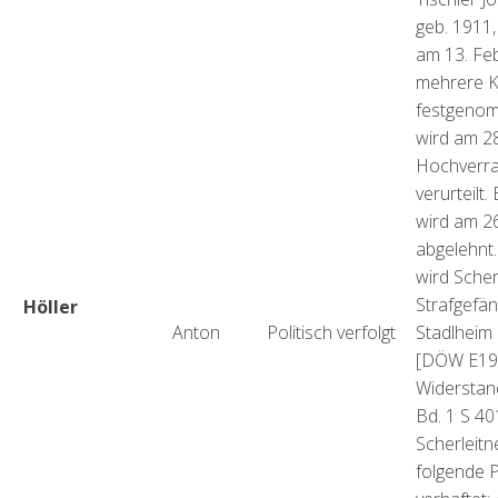
geb. 1911,
am 13. Fe
mehrere K
festgenom
wird am 2
Hochverra
verurteilt
wird am 2
abgelehnt.
wird Scher
Strafgefä
Höller
Anton
Politisch verfolgt
Stadlheim 
[DÖW E19
Widerstan
Bd. 1 S 401
Scherleit
folgende 