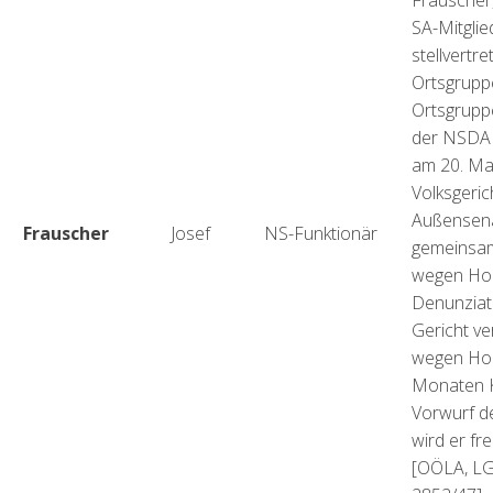
Frauscher,
SA-Mitglie
stellvertr
Ortsgrupp
Ortsgruppe
der NSDAP
am 20. Ma
Volksgerich
Außensena
Frauscher
Josef
NS-Funktionär
gemeinsam
wegen Hoc
Denunziat
Gericht ve
wegen Hoc
Monaten K
Vorwurf d
wird er fr
[OÖLA, LG 