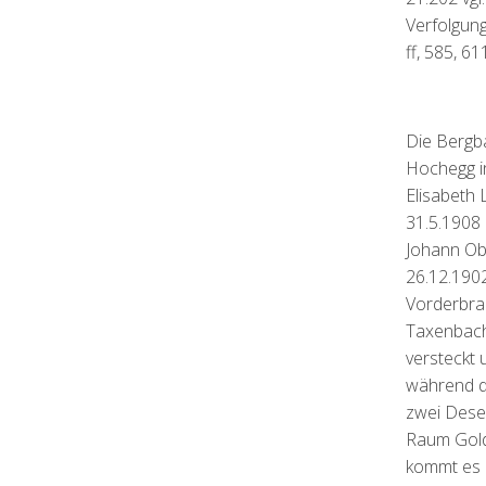
Verfolgung
ff, 585, 61
Die Bergb
Hochegg i
Elisabeth 
31.5.1908 
Johann Obl
26.12.190
Vorderbra
Taxenbach
versteckt 
während d
zwei Dese
Raum Gold
kommt es 