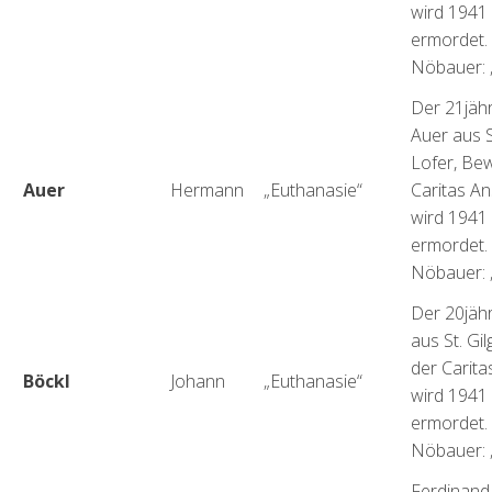
wird 1941
ermordet. 
Nöbauer: „
Der 21jäh
Auer aus S
Lofer, Be
Auer
Hermann
„Euthanasie“
Caritas Ans
wird 1941
ermordet. 
Nöbauer: „
Der 20jäh
aus St. Gi
der Carita
Böckl
Johann
„Euthanasie“
wird 1941
ermordet. 
Nöbauer: „
Ferdinand 