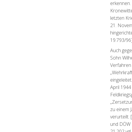
erkennen.
Kronewitte
letzten K
21. Novem
hingericht
19.793/96
Auch gege
Sohn Wilhe
Verfahren
„Wehrkraf
eingeleitet
April 1944
Feldkriegs
„Zersetzu
zu einem 
verurteilt
und DÖW 
21.202 vgl