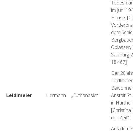
Todesmär
im Juni 19
Hause. [C
Vorderbra
dem Schic
Bergbauer
Oblasser, 
Salzburg
18.467]
Der 20jäh
Leidlmeier
Bewohner 
Leidlmeier
Hermann
„Euthanasie“
Anstalt St
in Harthe
[Christina
der Zeit“]
Aus dem S