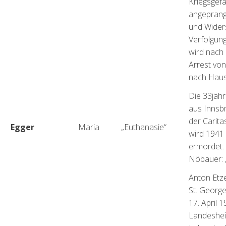
Kriegsgef
angeprang
und Wider
Verfolgung
wird nach
Arrest vo
nach Haus
Die 33jähr
aus Innsb
der Carita
Egger
Maria
„Euthanasie“
wird 1941
ermordet. 
Nöbauer: „
Anton Etze
St. George
17. April 
Landesheil