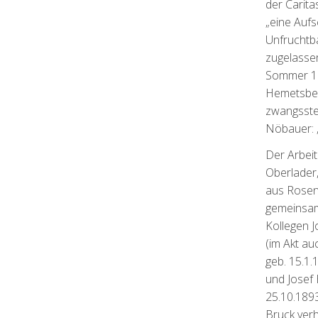
der Carita
„eine Auf
Unfruchtb
zugelassen
Sommer 19
Hemetsbe
zwangssteri
Nöbauer: „
Der Arbeit
Oberlader,
aus Rosen
gemeinsam
Kollegen 
(im Akt au
geb. 15.1.
und Josef 
25.10.1893
Bruck verh