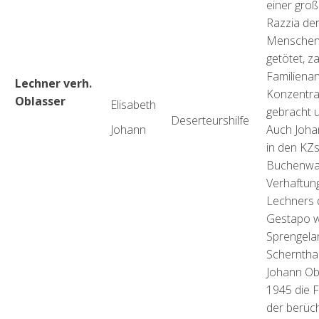
einer groß
Razzia de
Menschen
getötet, z
Familienan
Lechner verh.
Konzentra
Oblasser
Elisabeth
gebracht u
Deserteurshilfe
Johann
Auch Joha
in den KZ
Buchenwald
Verhaftung
Lechners 
Gestapo w
Sprengelar
Schernthan
Johann Obl
1945 die F
der berüch