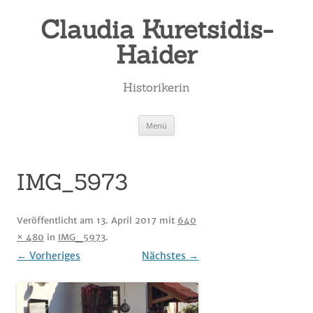
Zum
Inhalt
Claudia Kuretsidis-
springen
Haider
Historikerin
Menü
IMG_5973
Veröffentlicht am
13. April 2017
mit
640
× 480
in
IMG_5973
.
← Vorheriges
Nächstes →